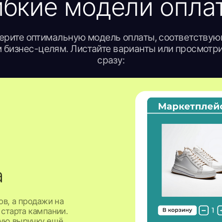
родажи на
 кампании.
учку ещё