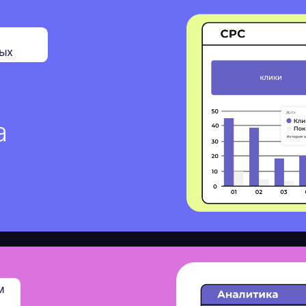
атой
сть
для
ентичный