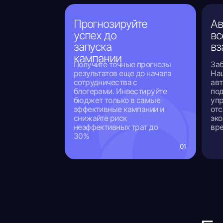
эффективные кампании и
отслежива
снижайте риск
экономя д
неэффективных трат до
времени
30%
01
Гиб
Выберите
вашим бизне
Прогноз продаж до
запуска