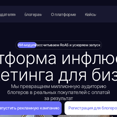
ям
Блогерам
О платформе
Кейсы
ям
Блогерам
О платформе
Кейсы
ИИ-модуль
Рассчитываем RoAS и ускоряем запуск
форма инфлюенс
тинга для бизне
ы превращаем миллионную аудиторию
огеров в реальных покупателей с оплатой
за результат
ть рекламную кампанию
Регистрация для блогеров