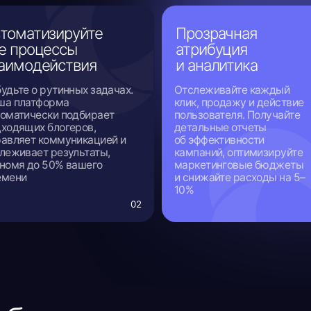
ет результаты,
кампаний, оптимизируйте
вы 
о 50% вашего
маркетинговые бюджеты
рез
и снижайте расходы на 5–
рас
10%
02
03
кие модели оплаты
 оптимальную модель оплаты, соответствующую
с-целям. Листайте варианты или просмотрите все
сразу: