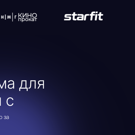
ля
едсказуемая
дель оплаты
PM, CPP)
отаем по прозрачным
елям CPM и CPP. В
ичие от рынка, ещё до
уска ML-модель
гнозирует продажи —