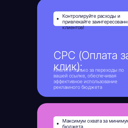
Максимум охвата за минимум
бюджета
CPM (Оплата за
просмотры):
Нативные интеграции у блогеров с опл
за реальные просмотры. Низкая стоимо
контакта и широкий охват — идеально 
задач по узнаваемости бренда и
масштабированию аудитории
Усильте влияние бренда через аут
контент!