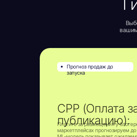
CPP (Оплата за
публикацию):
Платите за размещения у блогеров, а п
маркетплейсах прогнозируем до старта
ML-модель показывает ожидаемую выр
до расхода бюджета
Увеличьте аудиторию вашего
приложения!
CPI (Оплата за