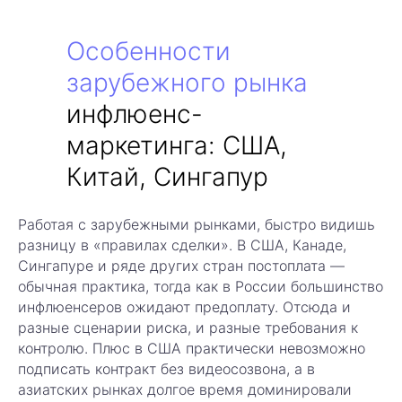
Особенности
зарубежного рынка
инфлюенс-
маркетинга: США,
Китай, Сингапур
Работая с зарубежными рынками, быстро видишь
разницу в «правилах сделки». В США, Канаде,
Сингапуре и ряде других стран постоплата —
Умножайте ваши
обычная практика, тогда как в России большинство
инфлюенсеров ожидают предоплату. Отсюда и
продажи
разные сценарии риска, и разные требования к
с помощью
контролю. Плюс в США практически невозможно
блогеров —
подписать контракт без видеосозвона, а в
азиатских рынках долгое время доминировали
быстро, просто и с