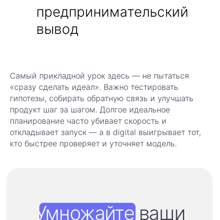
предпринимательский
вывод
Рекламодателям
Блогерам
О
платформе
Кейсы
hello@influencio.ru
Самый прикладной урок здесь — не пытаться
Блог
«сразу сделать идеал». Важно тестировать
Войти
гипотезы, собирать обратную связь и улучшать
продукт шаг за шагом. Долгое идеальное
Платформа
ООО «ИНФЛЮЕНСИО»
Influencio (SaaS) —
планирование часто убивает скорость и
собственная
ОГРН 1247700613819
разработка,
откладывает запуск — а в digital выигрывает тот,
исключительные
права принадлежат
кто быстрее проверяет и уточняет модель.
ООО Инфлюенсио
ИНН 9710137768
Юр. адрес: 125375,
ОКВЭД 62.01
Москва, Тверская, 14,
Код деятельности: 12.01
помещ. 1/5
Свидетельство о государственной
регистрации программы для ЭВМ