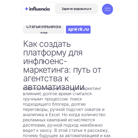
Зарегистрироваться
Зарегистрироваться
Статья Influencio
для
Как создать
платформу для
инфлюенс-
маркетинга: путь от
агентства к
автоматизации
Инфлюенс-маркетинг (или маркетинг
влияния) долгое время считался
«ручным» процессом: поиск
подходящего блогера, долгие
переговоры, ручной подсчет охватов и
аналитика в Excel. Но когда количество
рекламных кампаний исчисляется
десятками, ручной подход неизбежно
ведет к хаосу. В этой статье я расскажу,
почему будущее за автоматизацией и как