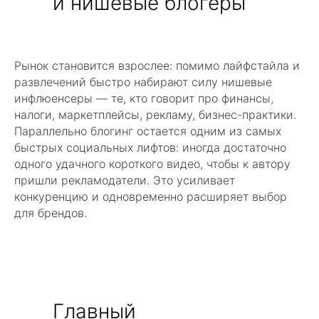
и нишевые блогеры
Оставьте заявку
на
бесплатную
регистрацию
Рынок становится взрослее: помимо лайфстайла и
развлечений быстро набирают силу нишевые
инфлюенсеры — те, кто говорит про финансы,
налоги, маркетплейсы, рекламу, бизнес-практики.
Параллельно блогинг остается одним из самых
+7
быстрых социальных лифтов: иногда достаточно
одного удачного короткого видео, чтобы к автору
Оставить заявку на регистрацию
пришли рекламодатели. Это усиливает
конкуренцию и одновременно расширяет выбор
для брендов.
Нажимая на кнопку «Оставить заявку» вы даете согласие на
обработку персональ
Главный