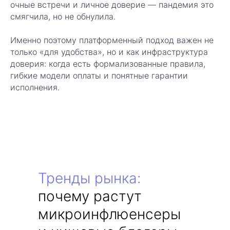
очные встречи и личное доверие — пандемия это
гарантией
смягчила, но не обнулила.
эффективности
Именно поэтому платформенный подход важен не
только «для удобства», но и как инфраструктура
доверия: когда есть формализованные правила,
гибкие модели оплаты и понятные гарантии
исполнения.
Умножайте
ваши
продажи
с
помощью блогеров
— быстро, просто и
с гарантией
эффективности
Тренды рынка:
Подключайтесь к нашей платформе и
запускайте рекламные кампании,
почему растут
которые приносят реальный рост и
новых клиентов — полный контроль и
микроинфлюенсеры
аналитика на каждом шагу